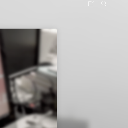
17
PORTRAIT
MAI
2017