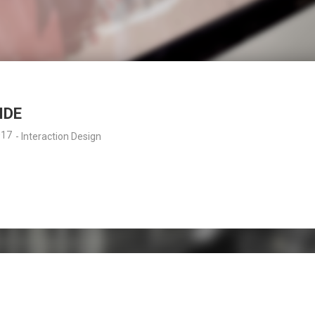
DWORK
Schutzzone
Service Design, Video
Video
IDE
017
-
Interaction Design