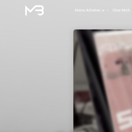
Meine Arbeiten
Über Mich
29
THE STAGE OUTSIDE
MAI
2017
17
PRINT
MAI
2017